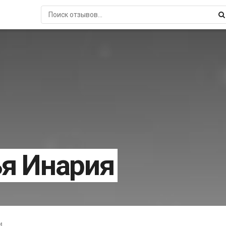
я Инария
и