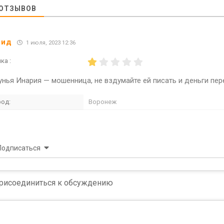
ОТЗЫВОВ
вид
1 июля, 2023 12:36
ка :
унья Инария — мошенница, не вздумайте ей писать и деньги пер
род:
Воронеж
Подписаться