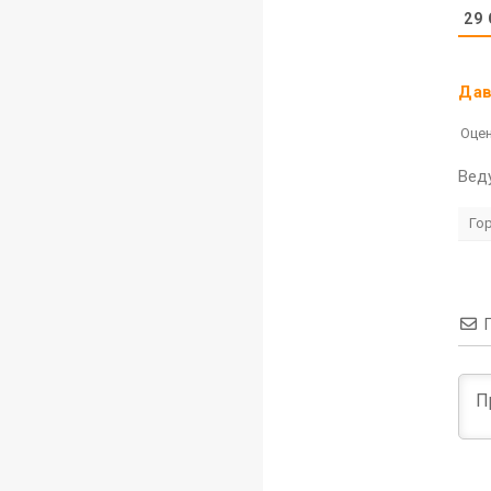
29
Да
Оцен
Вед
Го